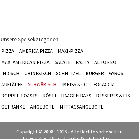
Unsere Speisekategorien:
PIZZA
AMERICA PIZZA
MAXI-PIZZA
MAXI AMERICAN PIZZA
SALATE
PASTA
AL FORNO
INDISCH
CHINESISCH
SCHNITZEL
BURGER
GYROS
AUFLÄUFE
SCHWÄBISCH
IMBISS & CO.
FOCACCIA
DOPPEL-TOASTS
RÖSTI
HÄAGEN DAZS
DESSERTS & EIS
GETRÄNKE
ANGEBOTE
MITTAGSANGEBOTE
Copyright © 2008 - 2026 • Alle Rechte vorbehalten
Powered by
Pizza-Taxi.de
&
Online-Pizza