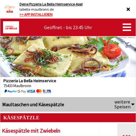
Deine Pizzeria La Bella Heimservice-App!
labella-maulbronn.de
>> APP INSTALLIEREN
Geöffnet - bis 23:45 Uhr
Pizzeria La Bella Heimservice
75433 Maulbronn
weitere
Maultaschen und Käsespätzle
Speisen
KÄSESPÄTZLE
Käsespätzle mit Zwiebeln