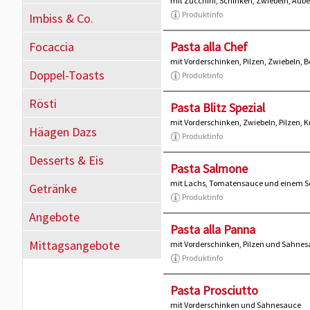
mit Zucchini, Schinken, Zwiebeln, Au
Produktinfo
Imbiss & Co.
Focaccia
Pasta alla Chef
mit Vorderschinken, Pilzen, Zwiebeln,
Doppel-Toasts
Produktinfo
Rösti
Pasta Blitz Spezial
mit Vorderschinken, Zwiebeln, Pilzen,
Häagen Dazs
Produktinfo
Desserts & Eis
Pasta Salmone
mit Lachs, Tomatensauce und einem S
Getränke
Produktinfo
Angebote
Pasta alla Panna
Mittagsangebote
mit Vorderschinken, Pilzen und Sahne
Produktinfo
Pasta Prosciutto
mit Vorderschinken und Sahnesauce