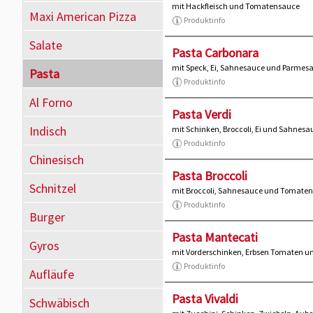
mit Hackfleisch und Tomatensauce
Maxi American Pizza
Produktinfo
Salate
Pasta Carbonara
mit Speck, Ei, Sahnesauce und Parmes
Pasta
Produktinfo
Al Forno
Pasta Verdi
Indisch
mit Schinken, Broccoli, Ei und Sahnesa
Produktinfo
Chinesisch
Pasta Broccoli
Schnitzel
mit Broccoli, Sahnesauce und Tomate
Produktinfo
Burger
Pasta Mantecati
Gyros
mit Vorderschinken, Erbsen Tomaten 
Produktinfo
Aufläufe
Pasta Vivaldi
Schwäbisch