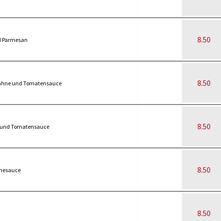
8.50
d Parmesan
8.50
 Sahne und Tomatensauce
8.50
e und Tomatensauce
8.50
hnesauce
8.50